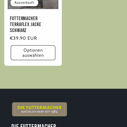
Ausverkauft
Futtermacher
Terraflex Jacke
Schwarz
Normaler
€39,90 EUR
Preis
Optionen
auswählen
Die Futtermacher