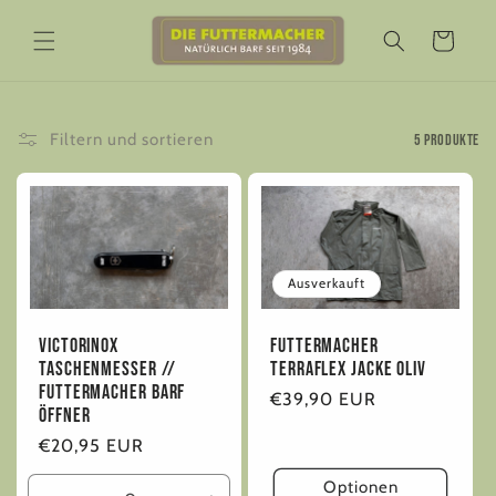
Direkt
zum
Warenkorb
Inhalt
Filtern und sortieren
5 Produkte
Ausverkauft
Victorinox
Futtermacher
Taschenmesser //
Terraflex Jacke Oliv
Futtermacher Barf
Normaler
€39,90 EUR
Öffner
Preis
Normaler
€20,95 EUR
Preis
Optionen