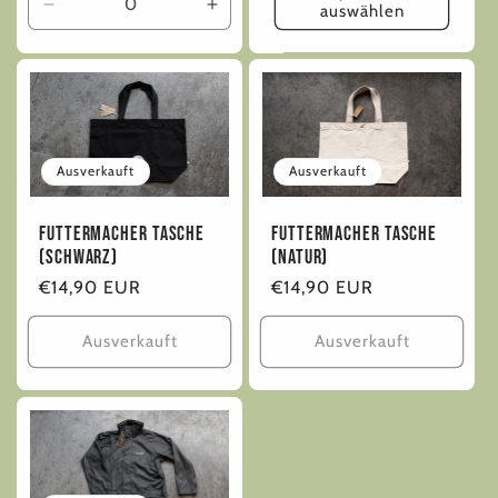
auswählen
Verringere
Erhöhe
die
die
Menge
Menge
für
für
Default
Default
Title
Title
Ausverkauft
Ausverkauft
Futtermacher Tasche
Futtermacher Tasche
(Natur)
(Schwarz)
Normaler
€14,90 EUR
Normaler
€14,90 EUR
Preis
Preis
Ausverkauft
Ausverkauft